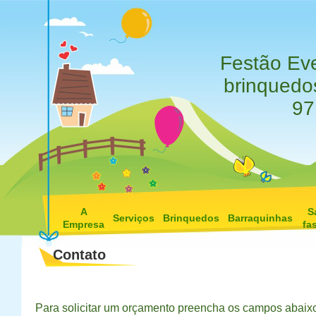
Festão Eve
brinquedos
97
A
S
Serviços
Brinquedos
Barraquinhas
Empresa
fa
Contato
Para solicitar um orçamento preencha os campos abaixo,