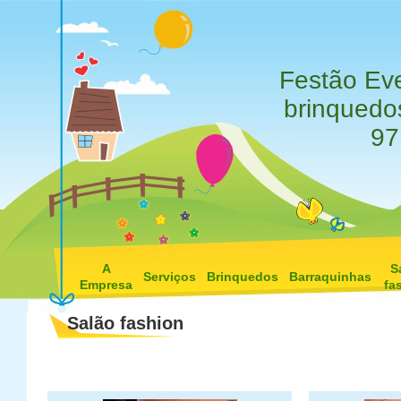
Festão Eve
brinquedos
97
A
S
Serviços
Brinquedos
Barraquinhas
Empresa
fa
Salão fashion